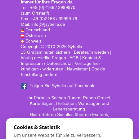
Immer für Ihre Fragen da
Tel.: +49 (0)2166 / 3999970
(zum Ortstarif)
Fax: +49 (0)2166 / 39999 79
Mail: info[@]sybella.de
Deutschland
Österreich
Schweiz
Copyright © 2010-2026 Sybella
15 Gratisminuten sichern
|
Berater/in werden
|
häufig gestellte Fragen
|
AGB
|
Kontakt &
Impressum / Datenschutz
|
Verträge hier
kündigen / widerrufen
|
Newsletter
|
Cookie
Einstellung ändern
Folgen Sie Sybella auf Facebook
Ihr Portal in Sachen Runen, Runen Orakel,
Kartenlegen, Hellsehen, Wahrsagen und
Lebensberatung.
Hier erfahren Sie alles über die Esoterik,
Spiritualität und das Außersinnliche.
Cookies & Statistik
Bei www.sybella.de erreichen Sie erfahrene
Um unsere Website für Sie zu verbessern,
Kartenleger, Kartenlegerinnen, Hellseher,