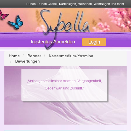
Runen, Runen Orakel, Kartenlegen, Hellsehen, Wahrsagen und mehr...
kostenlos Anmelden
Login
Home
Berater
Kartenmedium-Yasmina
Bewertungen
„Verborgenes sichtbar machen. Vergangenheit,
Gegenwart und Zukunft.”