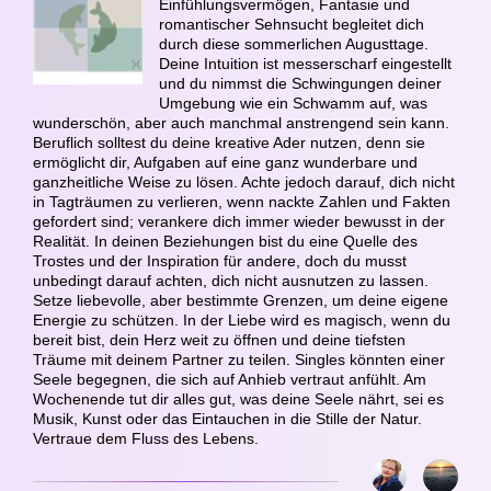
Einfühlungsvermögen, Fantasie und
romantischer Sehnsucht begleitet dich
durch diese sommerlichen Augusttage.
Deine Intuition ist messerscharf eingestellt
und du nimmst die Schwingungen deiner
Umgebung wie ein Schwamm auf, was
wunderschön, aber auch manchmal anstrengend sein kann.
Beruflich solltest du deine kreative Ader nutzen, denn sie
ermöglicht dir, Aufgaben auf eine ganz wunderbare und
ganzheitliche Weise zu lösen. Achte jedoch darauf, dich nicht
in Tagträumen zu verlieren, wenn nackte Zahlen und Fakten
gefordert sind; verankere dich immer wieder bewusst in der
Realität. In deinen Beziehungen bist du eine Quelle des
Trostes und der Inspiration für andere, doch du musst
unbedingt darauf achten, dich nicht ausnutzen zu lassen.
Setze liebevolle, aber bestimmte Grenzen, um deine eigene
Energie zu schützen. In der Liebe wird es magisch, wenn du
bereit bist, dein Herz weit zu öffnen und deine tiefsten
Träume mit deinem Partner zu teilen. Singles könnten einer
Seele begegnen, die sich auf Anhieb vertraut anfühlt. Am
Wochenende tut dir alles gut, was deine Seele nährt, sei es
Musik, Kunst oder das Eintauchen in die Stille der Natur.
Vertraue dem Fluss des Lebens.