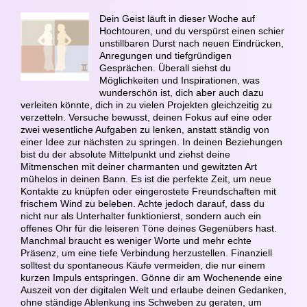
Dein Geist läuft in dieser Woche auf
Hochtouren, und du verspürst einen schier
unstillbaren Durst nach neuen Eindrücken,
Anregungen und tiefgründigen
Gesprächen. Überall siehst du
Möglichkeiten und Inspirationen, was
wunderschön ist, dich aber auch dazu
verleiten könnte, dich in zu vielen Projekten gleichzeitig zu
verzetteln. Versuche bewusst, deinen Fokus auf eine oder
zwei wesentliche Aufgaben zu lenken, anstatt ständig von
einer Idee zur nächsten zu springen. In deinen Beziehungen
bist du der absolute Mittelpunkt und ziehst deine
Mitmenschen mit deiner charmanten und gewitzten Art
mühelos in deinen Bann. Es ist die perfekte Zeit, um neue
Kontakte zu knüpfen oder eingerostete Freundschaften mit
frischem Wind zu beleben. Achte jedoch darauf, dass du
nicht nur als Unterhalter funktionierst, sondern auch ein
offenes Ohr für die leiseren Töne deines Gegenübers hast.
Manchmal braucht es weniger Worte und mehr echte
Präsenz, um eine tiefe Verbindung herzustellen. Finanziell
solltest du spontaneous Käufe vermeiden, die nur einem
kurzen Impuls entspringen. Gönne dir am Wochenende eine
Auszeit von der digitalen Welt und erlaube deinen Gedanken,
ohne ständige Ablenkung ins Schweben zu geraten, um