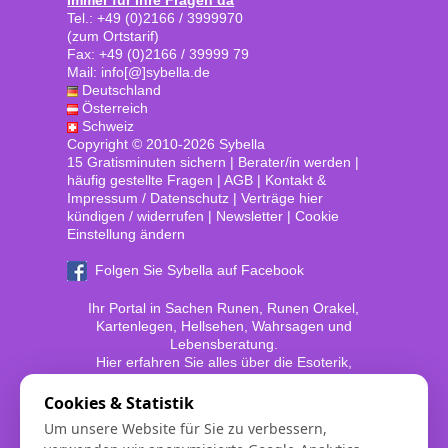
Immer für Ihre Fragen da
Tel.: +49 (0)2166 / 3999970
(zum Ortstarif)
Fax: +49 (0)2166 / 39999 79
Mail: info[@]sybella.de
Deutschland
Österreich
Schweiz
Copyright © 2010-2026 Sybella
15 Gratisminuten sichern
|
Berater/in werden
|
häufig gestellte Fragen
|
AGB
|
Kontakt &
Impressum / Datenschutz
|
Verträge hier
kündigen / widerrufen
|
Newsletter
|
Cookie
Einstellung ändern
Folgen Sie Sybella auf Facebook
Ihr Portal in Sachen Runen, Runen Orakel,
Kartenlegen, Hellsehen, Wahrsagen und
Lebensberatung.
Hier erfahren Sie alles über die Esoterik,
Spiritualität und das Außersinnliche.
Cookies & Statistik
Bei www.sybella.de erreichen Sie erfahrene
Um unsere Website für Sie zu verbessern,
Kartenleger, Kartenlegerinnen, Hellseher,