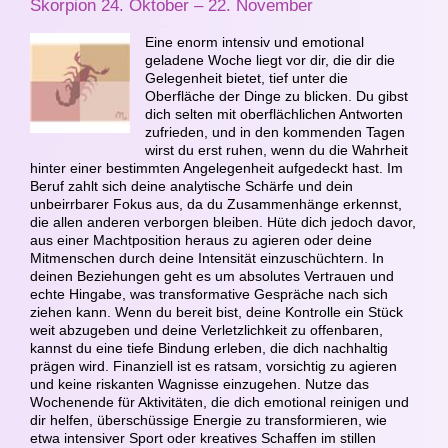
Skorpion 24. Oktober – 22. November
Eine enorm intensiv und emotional
geladene Woche liegt vor dir, die dir die
Gelegenheit bietet, tief unter die
Oberfläche der Dinge zu blicken. Du gibst
dich selten mit oberflächlichen Antworten
zufrieden, und in den kommenden Tagen
wirst du erst ruhen, wenn du die Wahrheit
hinter einer bestimmten Angelegenheit aufgedeckt hast. Im
Beruf zahlt sich deine analytische Schärfe und dein
unbeirrbarer Fokus aus, da du Zusammenhänge erkennst,
die allen anderen verborgen bleiben. Hüte dich jedoch davor,
aus einer Machtposition heraus zu agieren oder deine
Mitmenschen durch deine Intensität einzuschüchtern. In
deinen Beziehungen geht es um absolutes Vertrauen und
echte Hingabe, was transformative Gespräche nach sich
ziehen kann. Wenn du bereit bist, deine Kontrolle ein Stück
weit abzugeben und deine Verletzlichkeit zu offenbaren,
kannst du eine tiefe Bindung erleben, die dich nachhaltig
prägen wird. Finanziell ist es ratsam, vorsichtig zu agieren
und keine riskanten Wagnisse einzugehen. Nutze das
Wochenende für Aktivitäten, die dich emotional reinigen und
dir helfen, überschüssige Energie zu transformieren, wie
etwa intensiver Sport oder kreatives Schaffen im stillen