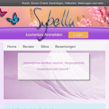
Runen, Runen Orakel, Kartenlegen, Hellsehen, Wahrsagen und mehr...
kostenlos Anmelden
Login
Home
Berater
Silina
Bewertungen
„Verborgenes sichtbar machen. Vergangenheit,
Gegenwart und Zukunft.”