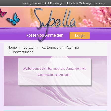
Runen, Runen Orakel, Kartenlegen, Hellsehen, Wahrsagen und mehr...
kostenlos Anmelden
Login
Home
Berater
Kartenmedium-Yasmina
Bewertungen
„Verborgenes sichtbar machen. Vergangenheit,
Gegenwart und Zukunft.”