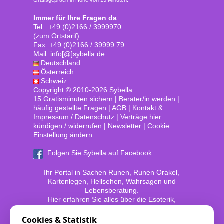
Gratisgepräch in Höhe von 15 Minuten.
Immer für Ihre Fragen da
Tel.: +49 (0)2166 / 3999970
(zum Ortstarif)
Fax: +49 (0)2166 / 39999 79
Mail: info[@]sybella.de
Deutschland
Österreich
Schweiz
Copyright © 2010-2026 Sybella
15 Gratisminuten sichern
|
Berater/in werden
|
häufig gestellte Fragen
|
AGB
|
Kontakt &
Impressum / Datenschutz
|
Verträge hier
kündigen / widerrufen
|
Newsletter
|
Cookie
Einstellung ändern
Folgen Sie Sybella auf Facebook
Ihr Portal in Sachen Runen, Runen Orakel,
Kartenlegen, Hellsehen, Wahrsagen und
Lebensberatung.
Hier erfahren Sie alles über die Esoterik,
Spiritualität und das Außersinnliche.
Cookies & Statistik